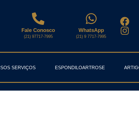
Fale Conosco
WhatsApp
(21) 97717-7995
(21) 9 7717-7995
SOS SERVIÇOS
ESPONDILOARTROSE
ARTI