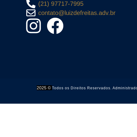
(21) 97717-7995
contato@luizdefreitas.adv.br
2025 ©
Todos os Direitos Reservados. Administrad