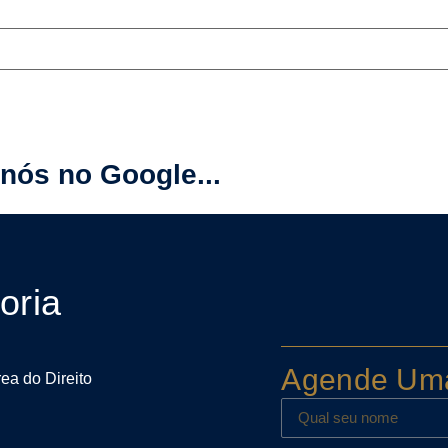
nós no Google...
oria
Agende Um
rea do Direito