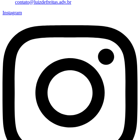
contato@luizdefreitas.adv.br
Instagram