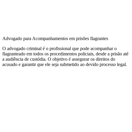
Advogado para Acompanhamentos em prisões flagrantes
O
adv
og
ado criminal
é
o
prof
ission
al
que
p
ode
a
compan
har
o
flag
rant
ead
o
em
to
dos
os
proced
iment
os
polic
ia
is
,
des
de
a
pr
is
ão
at
é
a
audi
ê
nc
ia
de
cust
ó
d
ia
.
O
obj
et
ivo
é
as
se
gur
ar
os
dire
it
os
do
ac
us
ado
e
g
arant
ir
que
ele
se
ja
sub
met
ido
a
o
dev
ido
process
o
legal
.