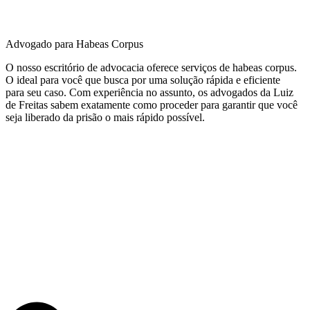
Advogado para Habeas Corpus
O
nosso esc
rit
ó
rio
de
advoc
acia
of
ere
ce
serv
i
ç
os
de
ha
be
as
corpus.
O
ideal
para
voc
ê
que
bus
ca
por
u
ma
sol
u
ç
ão
r
á
p
ida
e
e
f
icient
e
para
se
u
cas
o
.
Com
exper
i
ê
nc
ia
no
ass
un
to
,
os
adv
og
ados da Luiz
de Freitas
sab
em
ex
at
ament
e
com
o
proced
er
para
g
arant
ir
que
voc
ê
se
ja
liber
ado
da
pr
is
ão
o
m
ais
r
á
p
ido
poss
í
vel
.