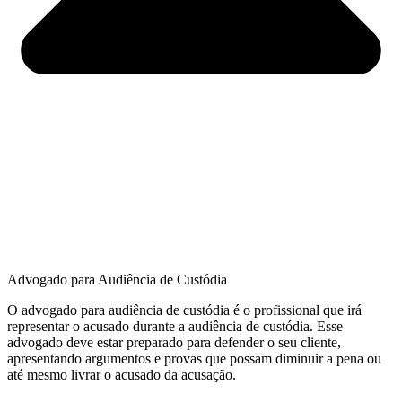
Advogado para Audiência de Custódia
O
adv
og
ado
para
audi
ê
nc
ia
de
cust
ó
d
ia
é
o
prof
ission
al
que
ir
á
represent
ar
o
ac
us
ado
dur
ante
a
audi
ê
nc
ia
de
cust
ó
d
ia
.
Es
se
adv
og
ado
de
ve
est
ar
prepar
ado
para
defender
o
se
u
client
e
,
ap
resent
ando
argument
os
e
prov
as
que
poss
am
dimin
u
ir
a
pen
a
o
u
at
é
mes
mo
liv
rar
o
ac
us
ado
da
ac
usa
ç
ão
.