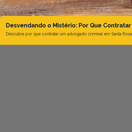
Desvendando o Mistério: Por Que Contratar
Descubra por que contratar um advogado criminal em Santa Rosa em